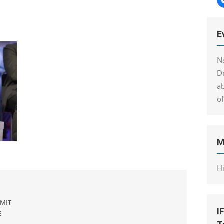
E
N
Dr
a
o
M
H
 MIT
I
E