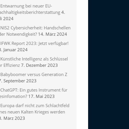
Entwarnung bei neuer EU-
chhaltigkeitsberichterstattung
4.
li 2024
NIS2 Cybersicherheit: Handschellen
der Notwendigkeit?
14. März 2024
IFWK Report 2023: Jetzt verfügbar!
3. Januar 2024
Künstliche Intelligenz als Schlüssel
r Effizienz
7. Dezember 2023
Babyboomer versus Generation Z
7. September 2023
ChatGPT: Ein gutes Instrument für
esinfomation?
17. Mai 2023
Europa darf nicht zum Schlachtfeld
ines neuen Kalten Krieges werden
3. März 2023