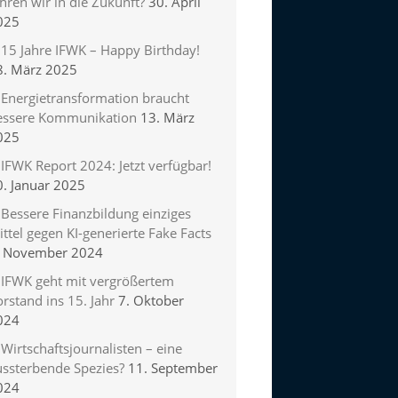
hren wir in die Zukunft?
30. April
025
15 Jahre IFWK – Happy Birthday!
8. März 2025
Energietransformation braucht
essere Kommunikation
13. März
025
IFWK Report 2024: Jetzt verfügbar!
0. Januar 2025
Bessere Finanzbildung einziges
ttel gegen KI-generierte Fake Facts
. November 2024
IFWK geht mit vergrößertem
rstand ins 15. Jahr
7. Oktober
024
Wirtschaftsjournalisten – eine
ussterbende Spezies?
11. September
024