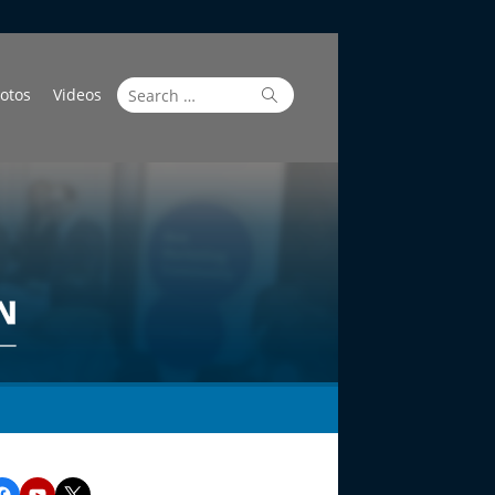
Search
Search
otos
Videos
for:
Facebook
YouTube
Twitter