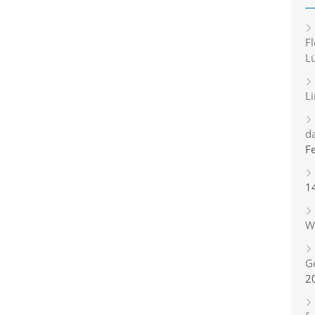
Fl
L
L
d
F
1
Wi
G
2