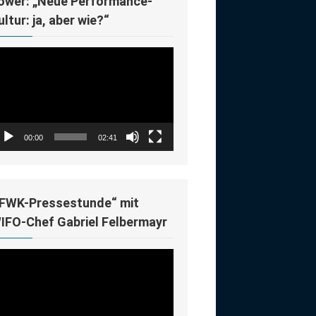
ower: „Neue Performance-
ultur: ja, aber wie?“
deo-
ayer
00:00
02:41
IFWK-Pressestunde“ mit
IFO-Chef Gabriel Felbermayr
deo-
ayer