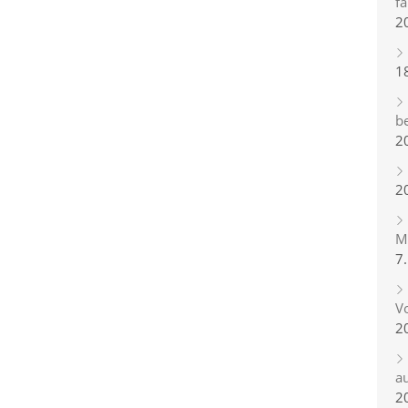
fa
2
1
b
2
2
Mi
7
Vo
2
a
2