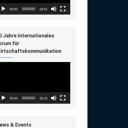
00:00
04:51
0 Jahre Internationales
orum für
irtschaftskommunikation
deo-
ayer
00:00
05:15
ews & Events