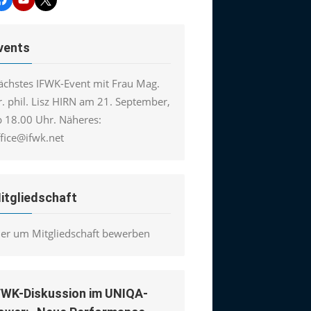
vents
ächstes IFWK-Event mit Frau Mag.
. phil. Lisz HIRN am 21. September,
b 18.00 Uhr. Näheres:
ffice@ifwk.net
itgliedschaft
ier um Mitgliedschaft bewerben
FWK-Diskussion im UNIQA-