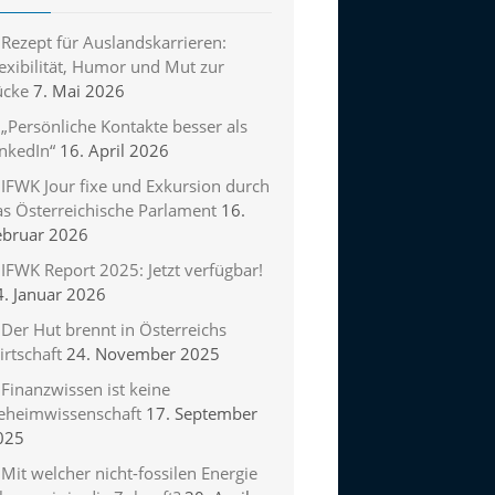
Rezept für Auslandskarrieren:
exibilität, Humor und Mut zur
ücke
7. Mai 2026
„Persönliche Kontakte besser als
inkedIn“
16. April 2026
IFWK Jour fixe und Exkursion durch
as Österreichische Parlament
16.
ebruar 2026
IFWK Report 2025: Jetzt verfügbar!
4. Januar 2026
Der Hut brennt in Österreichs
rtschaft
24. November 2025
Finanzwissen ist keine
eheimwissenschaft
17. September
025
Mit welcher nicht-fossilen Energie