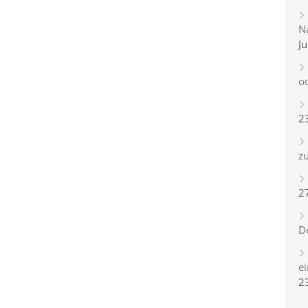
Na
Ju
o
2
zu
2
D
e
2