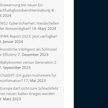
Entwarnung bei neuer EU-
chhaltigkeitsberichterstattung
4.
li 2024
NIS2 Cybersicherheit: Handschellen
der Notwendigkeit?
14. März 2024
IFWK Report 2023: Jetzt verfügbar!
3. Januar 2024
Künstliche Intelligenz als Schlüssel
r Effizienz
7. Dezember 2023
Babyboomer versus Generation Z
7. September 2023
ChatGPT: Ein gutes Instrument für
esinfomation?
17. Mai 2023
Europa darf nicht zum Schlachtfeld
ines neuen Kalten Krieges werden
3. März 2023