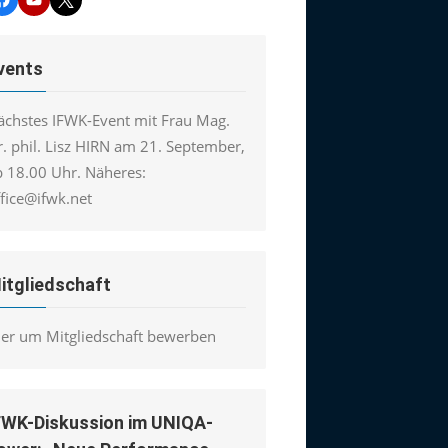
vents
ächstes IFWK-Event mit Frau Mag.
. phil. Lisz HIRN am 21. September,
b 18.00 Uhr. Näheres:
ffice@ifwk.net
itgliedschaft
ier um Mitgliedschaft bewerben
FWK-Diskussion im UNIQA-