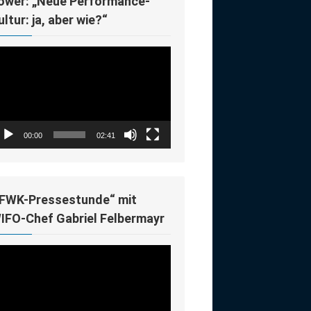
ower: „Neue Performance-
ultur: ja, aber wie?“
deo-
ayer
00:00
02:41
IFWK-Pressestunde“ mit
IFO-Chef Gabriel Felbermayr
deo-
ayer