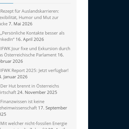
Rezept für Auslandskarrieren:
exibilität, Humor und Mut zur
ücke
7. Mai 2026
„Persönliche Kontakte besser als
inkedIn“
16. April 2026
IFWK Jour fixe und Exkursion durch
as Österreichische Parlament
16.
ebruar 2026
IFWK Report 2025: Jetzt verfügbar!
4. Januar 2026
Der Hut brennt in Österreichs
rtschaft
24. November 2025
Finanzwissen ist keine
eheimwissenschaft
17. September
025
Mit welcher nicht-fossilen Energie