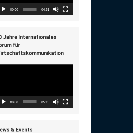
00:00
04:51
0 Jahre Internationales
orum für
irtschaftskommunikation
deo-
ayer
00:00
05:15
ews & Events