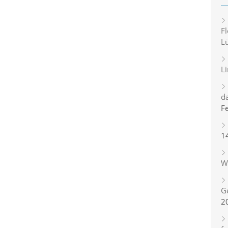
Fl
L
L
d
F
1
Wi
G
2