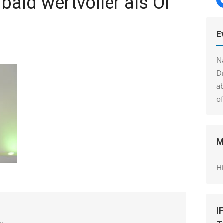
bald wertvoller als Öl
E
N
Dr
a
o
M
H
I