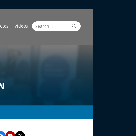
Search
Search
otos
Videos
for:
Facebook
YouTube
Twitter