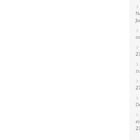
Na
Ju
o
2
zu
2
D
e
2