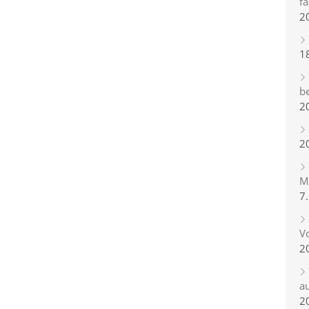
fa
2
1
b
2
2
Mi
7
Vo
2
a
2