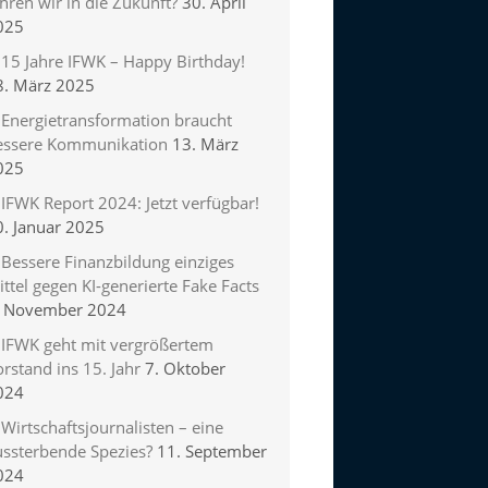
hren wir in die Zukunft?
30. April
025
15 Jahre IFWK – Happy Birthday!
8. März 2025
Energietransformation braucht
essere Kommunikation
13. März
025
IFWK Report 2024: Jetzt verfügbar!
0. Januar 2025
Bessere Finanzbildung einziges
ttel gegen KI-generierte Fake Facts
. November 2024
IFWK geht mit vergrößertem
rstand ins 15. Jahr
7. Oktober
024
Wirtschaftsjournalisten – eine
ussterbende Spezies?
11. September
024