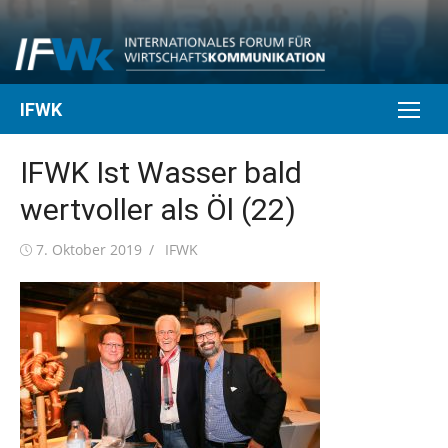
Skip
to
content
IFWK
IFWK Ist Wasser bald
wertvoller als Öl (22)
Posted
Author
7. Oktober 2019
IFWK
on