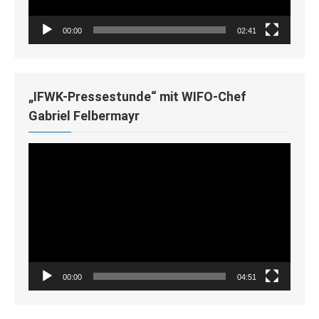
00:00
02:41
„IFWK-Pressestunde“ mit WIFO-Chef
Gabriel Felbermayr
Video-
Player
00:00
04:51