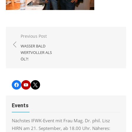
Beitragsnavigation
Previous Post
WASSER BALD
WERTVOLLER ALS
ÖL?!
Facebook
YouTube
Twitter
Events
Nächstes IFWK-Event mit Frau Mag. Dr. phil. Lisz
HIRN am 21. September, ab 18.00 Uhr. Näheres: