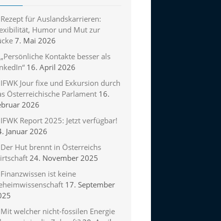
Rezept für Auslandskarrieren:
exibilität, Humor und Mut zur
ücke
7. Mai 2026
„Persönliche Kontakte besser als
inkedIn“
16. April 2026
IFWK Jour fixe und Exkursion durch
as Österreichische Parlament
16.
ebruar 2026
IFWK Report 2025: Jetzt verfügbar!
4. Januar 2026
Der Hut brennt in Österreichs
rtschaft
24. November 2025
Finanzwissen ist keine
eheimwissenschaft
17. September
025
Mit welcher nicht-fossilen Energie