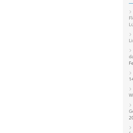
Fl
L
L
d
F
1
Wi
G
2