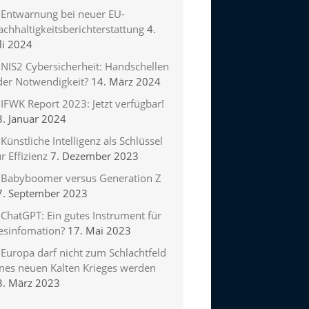
Entwarnung bei neuer EU-
chhaltigkeitsberichterstattung
4.
li 2024
NIS2 Cybersicherheit: Handschellen
der Notwendigkeit?
14. März 2024
IFWK Report 2023: Jetzt verfügbar!
3. Januar 2024
Künstliche Intelligenz als Schlüssel
r Effizienz
7. Dezember 2023
Babyboomer versus Generation Z
7. September 2023
ChatGPT: Ein gutes Instrument für
esinfomation?
17. Mai 2023
Europa darf nicht zum Schlachtfeld
ines neuen Kalten Krieges werden
3. März 2023