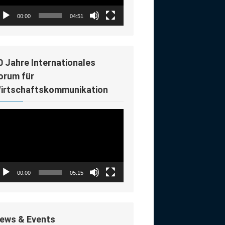
00:00
04:51
0 Jahre Internationales
orum für
irtschaftskommunikation
deo-
ayer
00:00
05:15
ews & Events