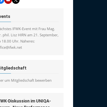
vents
ächstes IFWK-Event mit Frau Mag.
. phil. Lisz HIRN am 21. September,
b 18.00 Uhr. Näheres:
ffice@ifwk.net
itgliedschaft
ier um Mitgliedschaft bewerben
FWK-Diskussion im UNIQA-