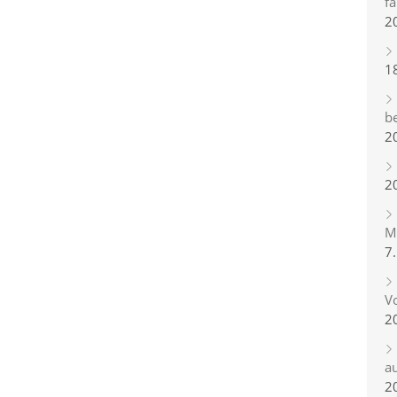
fa
2
1
b
2
2
Mi
7
Vo
2
a
2