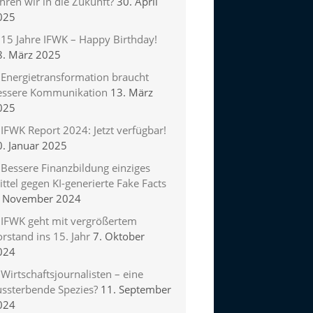
hren wir in die Zukunft?
30. April
025
15 Jahre IFWK – Happy Birthday!
8. März 2025
Energietransformation braucht
essere Kommunikation
13. März
025
IFWK Report 2024: Jetzt verfügbar!
0. Januar 2025
Bessere Finanzbildung einziges
ttel gegen KI-generierte Fake Facts
. November 2024
IFWK geht mit vergrößertem
rstand ins 15. Jahr
7. Oktober
024
Wirtschaftsjournalisten – eine
ussterbende Spezies?
11. September
024