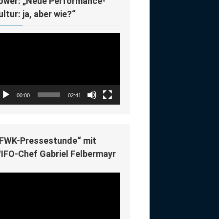
ower: „Neue Performance-
ultur: ja, aber wie?“
deo-
ayer
00:00
02:41
IFWK-Pressestunde“ mit
IFO-Chef Gabriel Felbermayr
deo-
ayer