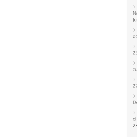
Na
Ju
o
2
zu
2
D
e
2