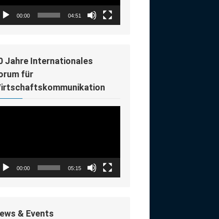
00:00
04:51
0 Jahre Internationales
orum für
irtschaftskommunikation
deo-
ayer
00:00
05:15
ews & Events