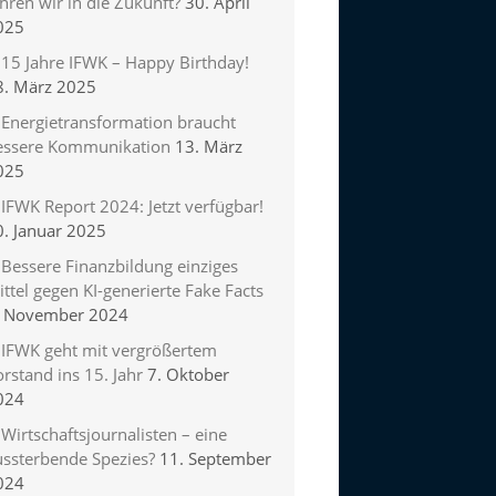
hren wir in die Zukunft?
30. April
025
15 Jahre IFWK – Happy Birthday!
8. März 2025
Energietransformation braucht
essere Kommunikation
13. März
025
IFWK Report 2024: Jetzt verfügbar!
0. Januar 2025
Bessere Finanzbildung einziges
ttel gegen KI-generierte Fake Facts
. November 2024
IFWK geht mit vergrößertem
rstand ins 15. Jahr
7. Oktober
024
Wirtschaftsjournalisten – eine
ussterbende Spezies?
11. September
024