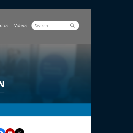
Search
Search
otos
Videos
for:
Facebook
YouTube
Twitter