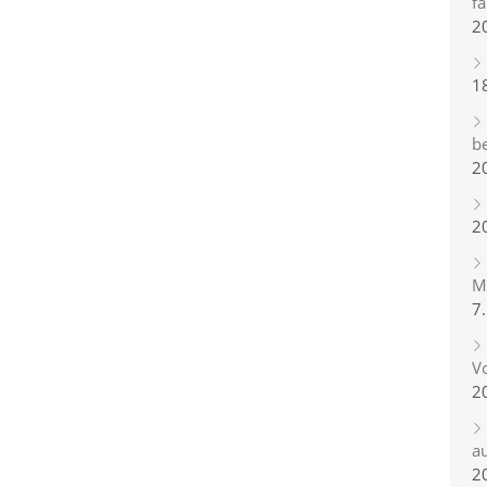
fa
2
1
b
2
2
Mi
7
Vo
2
a
2