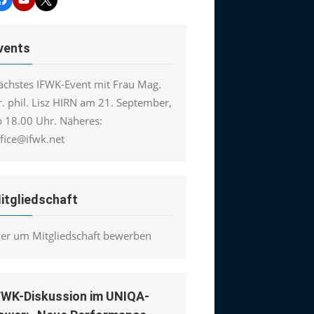
vents
ächstes IFWK-Event mit Frau Mag.
. phil. Lisz HIRN am 21. September,
b 18.00 Uhr. Näheres:
ffice@ifwk.net
itgliedschaft
ier um Mitgliedschaft bewerben
FWK-Diskussion im UNIQA-