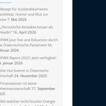
Rezept für Auslandskarrieren:
exibilität, Humor und Mut zur
ücke
7. Mai 2026
„Persönliche Kontakte besser als
inkedIn“
16. April 2026
IFWK Jour fixe und Exkursion durch
as Österreichische Parlament
16.
ebruar 2026
IFWK Report 2025: Jetzt verfügbar!
4. Januar 2026
Der Hut brennt in Österreichs
rtschaft
24. November 2025
Finanzwissen ist keine
eheimwissenschaft
17. September
025
Mit welcher nicht-fossilen Energie