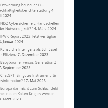
Entwarnung bei neuer EU-
chhaltigkeitsberichterstattung
4.
li 2024
NIS2 Cybersicherheit: Handschellen
der Notwendigkeit?
14. März 2024
IFWK Report 2023: Jetzt verfügbar!
3. Januar 2024
Künstliche Intelligenz als Schlüssel
r Effizienz
7. Dezember 2023
Babyboomer versus Generation Z
7. September 2023
ChatGPT: Ein gutes Instrument für
esinfomation?
17. Mai 2023
Europa darf nicht zum Schlachtfeld
ines neuen Kalten Krieges werden
3. März 2023