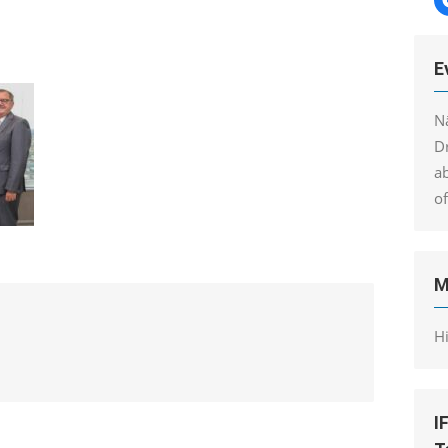
E
N
Dr
a
o
M
H
I