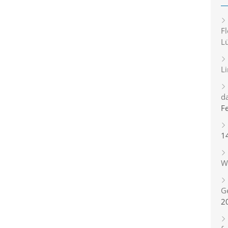
Fl
L
L
d
F
1
Wi
G
2