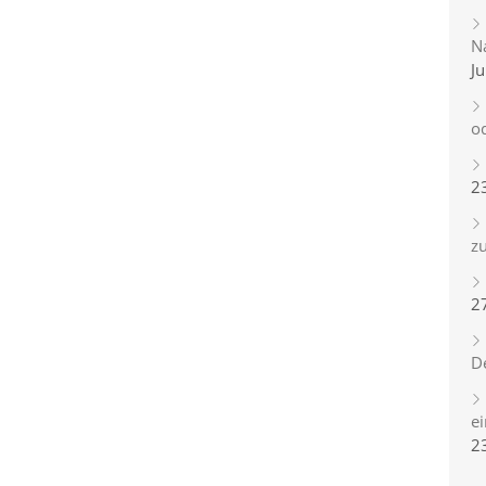
Na
Ju
o
2
zu
2
D
e
2