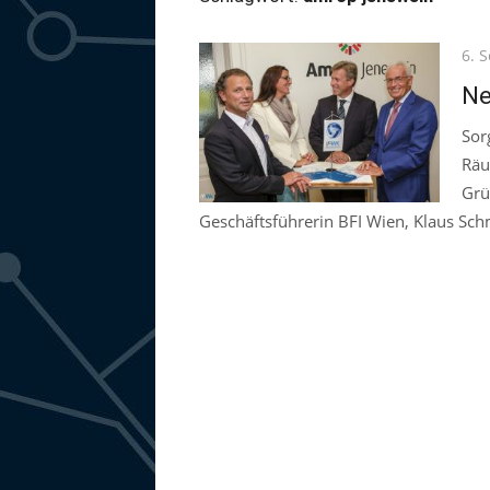
Pos
6. 
on
Ne
Sor
Räu
Grü
Geschäftsführerin BFI Wien, Klaus Sch