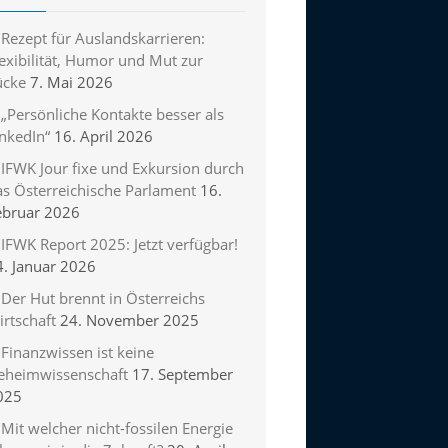
Rezept für Auslandskarrieren:
exibilität, Humor und Mut zur
ücke
7. Mai 2026
„Persönliche Kontakte besser als
inkedIn“
16. April 2026
IFWK Jour fixe und Exkursion durch
as Österreichische Parlament
16.
ebruar 2026
IFWK Report 2025: Jetzt verfügbar!
4. Januar 2026
Der Hut brennt in Österreichs
rtschaft
24. November 2025
Finanzwissen ist keine
eheimwissenschaft
17. September
025
Mit welcher nicht-fossilen Energie