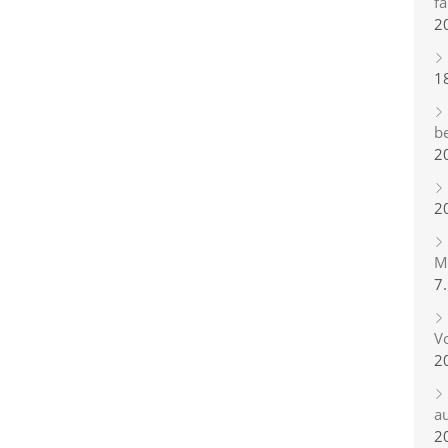
fa
2
1
b
2
2
Mi
7
Vo
2
a
2