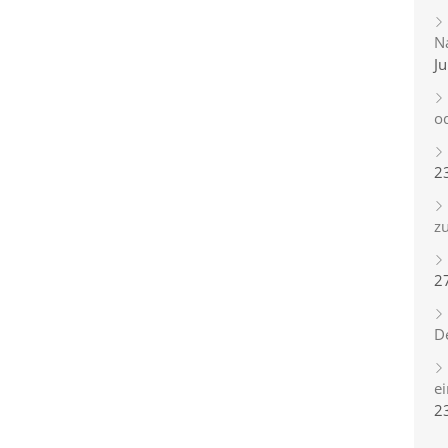
Na
Ju
o
2
zu
2
D
e
2