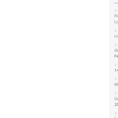
Fl
L
L
d
F
1
Wi
G
2