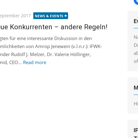
ted
September 2017
NEWS & EVENTS
E
ue Konkurrenten – andere Regeln!
N
gten für eine interessante Diskussion in den
Dr
mlichkeiten von Amrop Jenewein (v.l.n.r.): IFWK-
a
nder Rudolf J. Melzer, Dr. Valerie Höllinger,
o
mid, CEO...
Read more
M
H
I