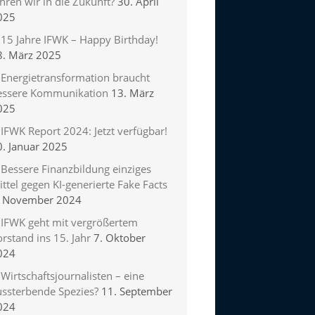
hren wir in die Zukunft?
30. April
025
15 Jahre IFWK – Happy Birthday!
8. März 2025
Energietransformation braucht
essere Kommunikation
13. März
025
IFWK Report 2024: Jetzt verfügbar!
0. Januar 2025
Bessere Finanzbildung einziges
ttel gegen KI-generierte Fake Facts
. November 2024
IFWK geht mit vergrößertem
rstand ins 15. Jahr
7. Oktober
024
Wirtschaftsjournalisten – eine
ussterbende Spezies?
11. September
024