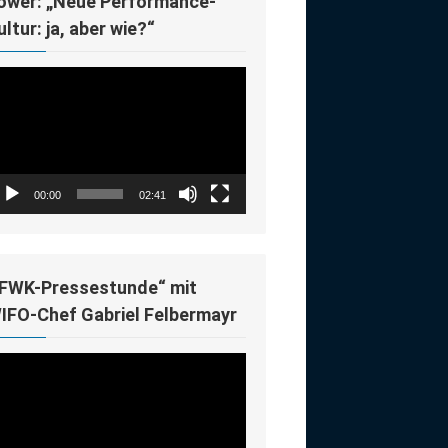
ower: „Neue Performance-
ultur: ja, aber wie?“
deo-
ayer
00:00
02:41
IFWK-Pressestunde“ mit
IFO-Chef Gabriel Felbermayr
deo-
ayer