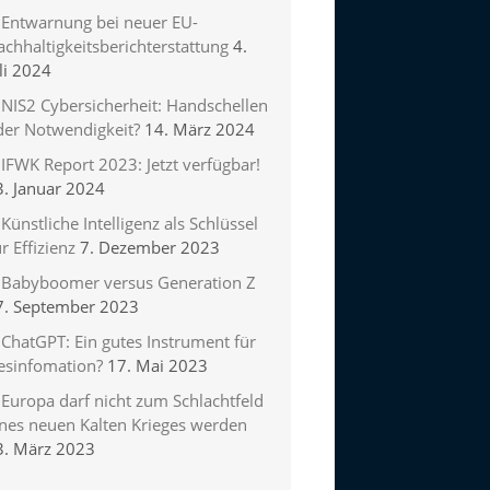
Entwarnung bei neuer EU-
chhaltigkeitsberichterstattung
4.
li 2024
NIS2 Cybersicherheit: Handschellen
der Notwendigkeit?
14. März 2024
IFWK Report 2023: Jetzt verfügbar!
3. Januar 2024
Künstliche Intelligenz als Schlüssel
r Effizienz
7. Dezember 2023
Babyboomer versus Generation Z
7. September 2023
ChatGPT: Ein gutes Instrument für
esinfomation?
17. Mai 2023
Europa darf nicht zum Schlachtfeld
ines neuen Kalten Krieges werden
3. März 2023