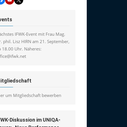
vents
ächstes IFWK-Event mit Frau Mag.
. phil. Lisz HIRN am 21. September,
b 18.00 Uhr. Näheres:
ffice@ifwk.net
itgliedschaft
ier um Mitgliedschaft bewerben
FWK-Diskussion im UNIQA-