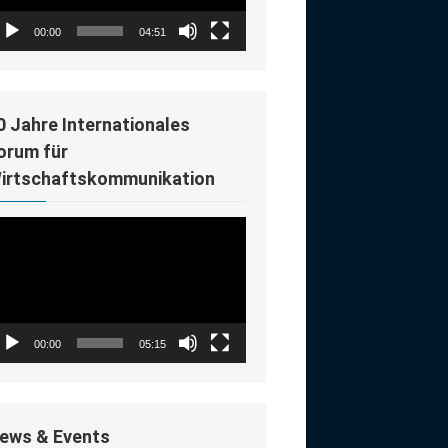
00:00
04:51
0 Jahre Internationales
orum für
irtschaftskommunikation
deo-
ayer
00:00
05:15
ews & Events