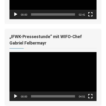
00:00
02:41
„IFWK-Pressestunde“ mit WIFO-Chef
Gabriel Felbermayr
Video-
Player
00:00
04:51