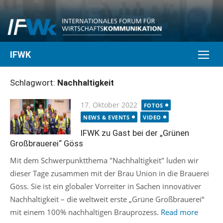
Skip
to
content
IFWK
Schlagwort:
Nachhaltigkeit
Posted
17. Oktober 2022
FOTOS
on
NEWS & EVENTS
VIDEO
IFWK zu Gast bei der „Grünen
Großbrauerei“ Göss
Mit dem Schwerpunktthema "Nachhaltigkeit" luden wir
dieser Tage zusammen mit der Brau Union in die Brauerei
Göss. Sie ist ein globaler Vorreiter in Sachen innovativer
Nachhaltigkeit – die weltweit erste „Grüne Großbrauerei“
mit einem 100% nachhaltigen Brauprozess.
Read more