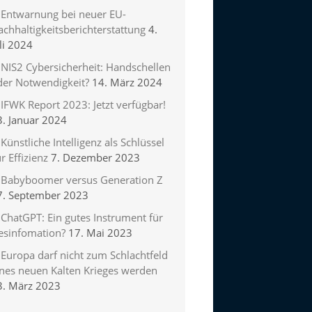
Entwarnung bei neuer EU-
chhaltigkeitsberichterstattung
4.
li 2024
NIS2 Cybersicherheit: Handschellen
der Notwendigkeit?
14. März 2024
IFWK Report 2023: Jetzt verfügbar!
3. Januar 2024
Künstliche Intelligenz als Schlüssel
r Effizienz
7. Dezember 2023
Babyboomer versus Generation Z
7. September 2023
ChatGPT: Ein gutes Instrument für
esinfomation?
17. Mai 2023
Europa darf nicht zum Schlachtfeld
ines neuen Kalten Krieges werden
3. März 2023