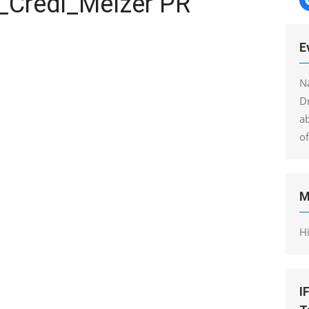
r_Credi_Melzer PR
E
N
Dr
a
o
M
H
I