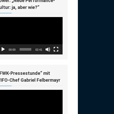
ower: „Neue Performance-
ultur: ja, aber wie?“
deo-
ayer
00:00
02:41
IFWK-Pressestunde“ mit
IFO-Chef Gabriel Felbermayr
deo-
ayer