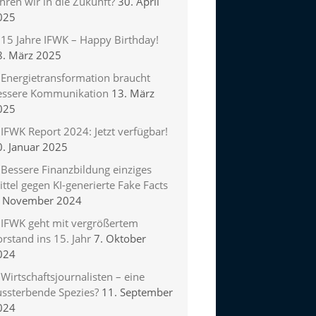
hren wir in die Zukunft?
30. April
025
15 Jahre IFWK – Happy Birthday!
8. März 2025
Energietransformation braucht
essere Kommunikation
13. März
025
IFWK Report 2024: Jetzt verfügbar!
0. Januar 2025
Bessere Finanzbildung einziges
ttel gegen KI-generierte Fake Facts
. November 2024
IFWK geht mit vergrößertem
rstand ins 15. Jahr
7. Oktober
024
Wirtschaftsjournalisten – eine
ussterbende Spezies?
11. September
024