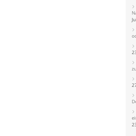
Na
Ju
o
2
zu
2
D
e
2