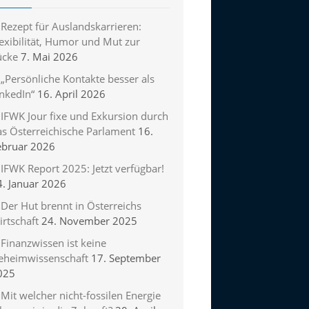
Rezept für Auslandskarrieren:
exibilität, Humor und Mut zur
ücke
7. Mai 2026
„Persönliche Kontakte besser als
inkedIn“
16. April 2026
IFWK Jour fixe und Exkursion durch
as Österreichische Parlament
16.
ebruar 2026
IFWK Report 2025: Jetzt verfügbar!
4. Januar 2026
Der Hut brennt in Österreichs
rtschaft
24. November 2025
Finanzwissen ist keine
eheimwissenschaft
17. September
025
Mit welcher nicht-fossilen Energie