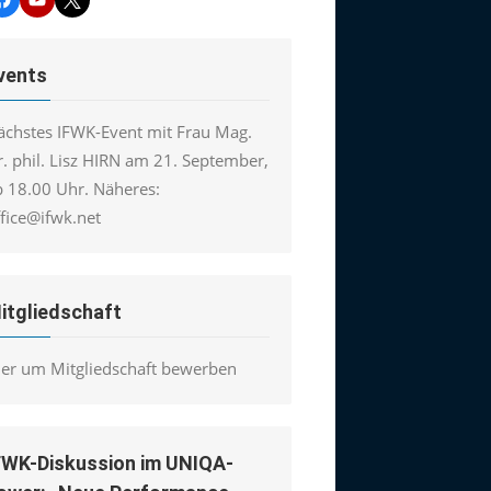
vents
ächstes IFWK-Event mit Frau Mag.
. phil. Lisz HIRN am 21. September,
b 18.00 Uhr. Näheres:
ffice@ifwk.net
itgliedschaft
ier um Mitgliedschaft bewerben
FWK-Diskussion im UNIQA-