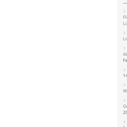
Fl
L
L
d
F
1
Wi
G
2