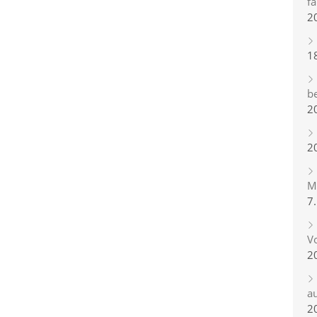
fa
2
1
b
2
2
Mi
7
Vo
2
a
2