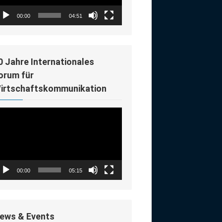
00:00
04:51
0 Jahre Internationales
orum für
irtschaftskommunikation
deo-
ayer
00:00
05:15
ews & Events