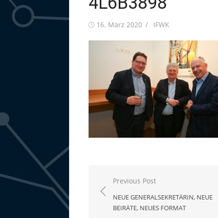
4L6B3898
Posted
Author
16. März 2020
IFWK
on
Beitragsnavigation
Previous Post
NEUE GENERALSEKRETÄRIN, NEUE
BEIRÄTE, NEUES FORMAT