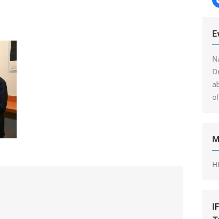
E
N
Dr
a
o
M
H
I