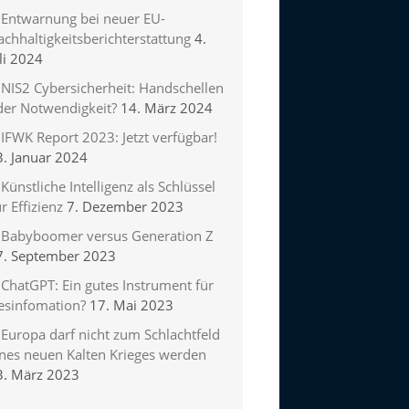
Entwarnung bei neuer EU-
chhaltigkeitsberichterstattung
4.
li 2024
NIS2 Cybersicherheit: Handschellen
der Notwendigkeit?
14. März 2024
IFWK Report 2023: Jetzt verfügbar!
3. Januar 2024
Künstliche Intelligenz als Schlüssel
r Effizienz
7. Dezember 2023
Babyboomer versus Generation Z
7. September 2023
ChatGPT: Ein gutes Instrument für
esinfomation?
17. Mai 2023
Europa darf nicht zum Schlachtfeld
ines neuen Kalten Krieges werden
3. März 2023