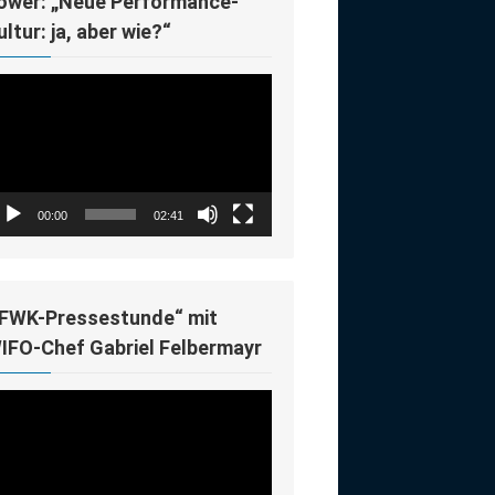
ower: „Neue Performance-
ultur: ja, aber wie?“
deo-
ayer
00:00
02:41
IFWK-Pressestunde“ mit
IFO-Chef Gabriel Felbermayr
deo-
ayer