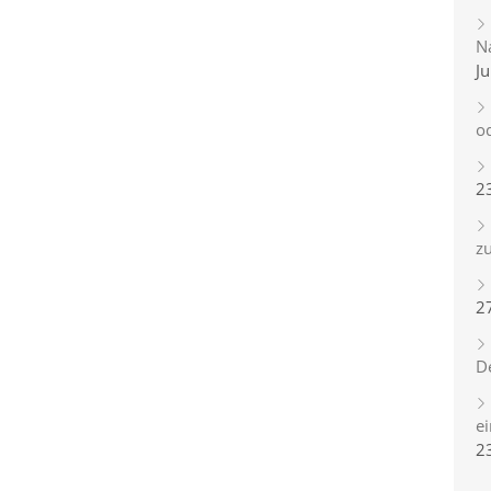
Na
Ju
o
2
zu
2
D
e
2