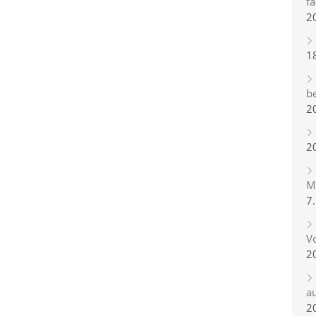
fa
2
1
b
2
2
Mi
7
Vo
2
a
2