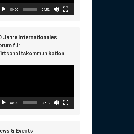
00:00
04:51
0 Jahre Internationales
orum für
irtschaftskommunikation
deo-
ayer
00:00
05:15
ews & Events