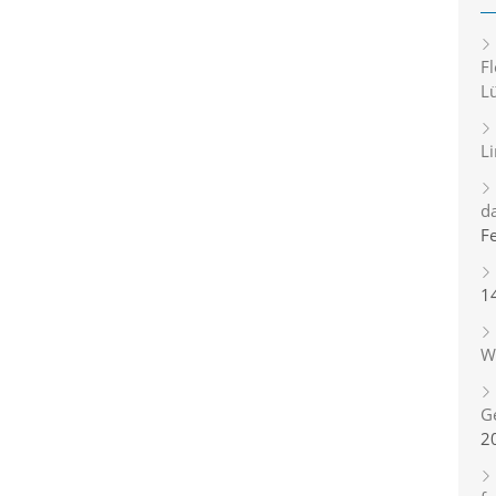
Fl
L
L
d
F
1
Wi
G
2