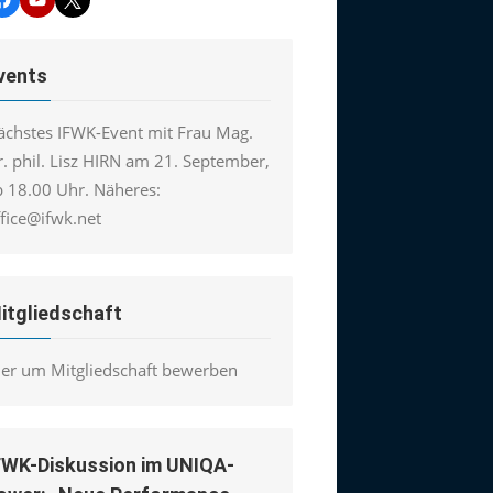
vents
ächstes IFWK-Event mit Frau Mag.
. phil. Lisz HIRN am 21. September,
b 18.00 Uhr. Näheres:
ffice@ifwk.net
itgliedschaft
ier um Mitgliedschaft bewerben
FWK-Diskussion im UNIQA-