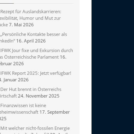
Rezept für Auslandskarrieren:
exibilität, Humor und Mut zur
ücke
7. Mai 2026
„Persönliche Kontakte besser als
inkedIn“
16. April 2026
IFWK Jour fixe und Exkursion durch
as Österreichische Parlament
16.
ebruar 2026
IFWK Report 2025: Jetzt verfügbar!
4. Januar 2026
Der Hut brennt in Österreichs
rtschaft
24. November 2025
Finanzwissen ist keine
eheimwissenschaft
17. September
025
Mit welcher nicht-fossilen Energie