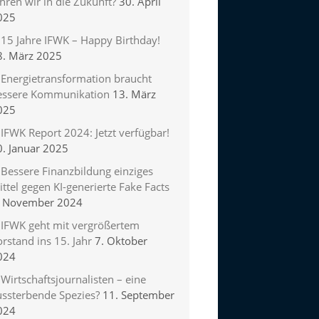
hren wir in die Zukunft?
30. April
025
15 Jahre IFWK – Happy Birthday!
8. März 2025
Energietransformation braucht
essere Kommunikation
13. März
025
IFWK Report 2024: Jetzt verfügbar!
0. Januar 2025
Bessere Finanzbildung einziges
ttel gegen KI-generierte Fake Facts
. November 2024
IFWK geht mit vergrößertem
rstand ins 15. Jahr
7. Oktober
024
Wirtschaftsjournalisten – eine
ussterbende Spezies?
11. September
024