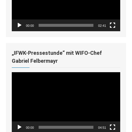
00:00
02:41
„IFWK-Pressestunde“ mit WIFO-Chef
Gabriel Felbermayr
Video-
Player
00:00
04:51