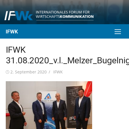
Skip
to
content
IFWK
IFWK
31.08.2020_v.l._Melzer_Bugelni
Posted
Author
2. September 2020
IFWK
on