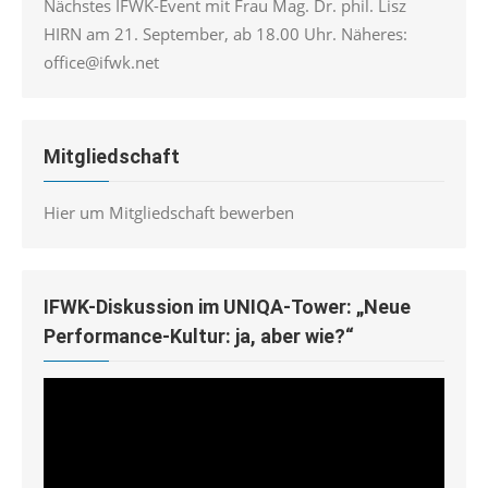
Nächstes IFWK-Event mit Frau Mag. Dr. phil. Lisz
HIRN am 21. September, ab 18.00 Uhr. Näheres:
office@ifwk.net
Mitgliedschaft
Hier um Mitgliedschaft bewerben
IFWK-Diskussion im UNIQA-Tower: „Neue
Performance-Kultur: ja, aber wie?“
Video-
Player