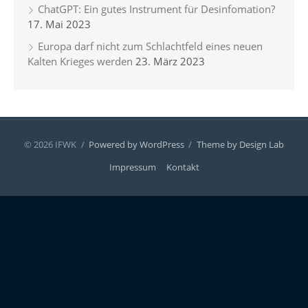
ChatGPT: Ein gutes Instrument für Desinfomation?
17. Mai 2023
Europa darf nicht zum Schlachtfeld eines neuen
Kalten Krieges werden
23. März 2023
© 2026 IFWK
/
Powered by WordPress
/
Theme by Design Lab
Impressum
Kontakt