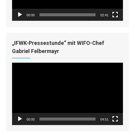
00:00
02:41
„IFWK-Pressestunde“ mit WIFO-Chef
Gabriel Felbermayr
Video-
Player
00:00
04:51