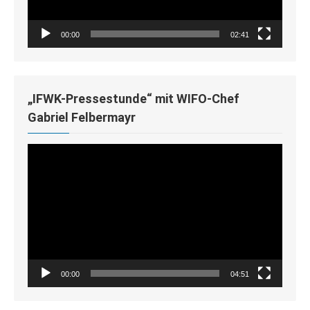
00:00
02:41
„IFWK-Pressestunde“ mit WIFO-Chef
Gabriel Felbermayr
Video-
Player
00:00
04:51