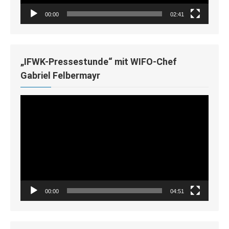
00:00
02:41
„IFWK-Pressestunde“ mit WIFO-Chef
Gabriel Felbermayr
Video-
Player
00:00
04:51