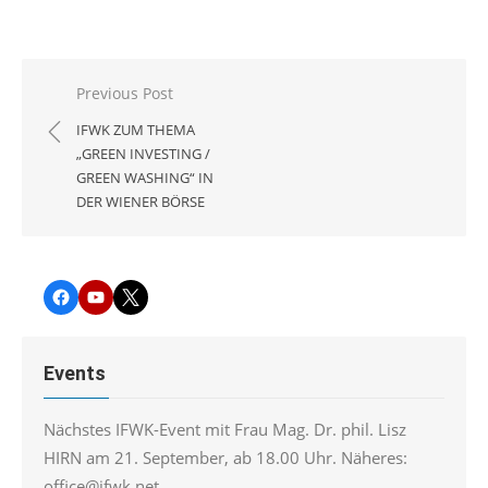
Beitragsnavigation
Previous Post
IFWK ZUM THEMA
„GREEN INVESTING /
GREEN WASHING“ IN
DER WIENER BÖRSE
Facebook
YouTube
Twitter
Events
Nächstes IFWK-Event mit Frau Mag. Dr. phil. Lisz
HIRN am 21. September, ab 18.00 Uhr. Näheres:
office@ifwk.net