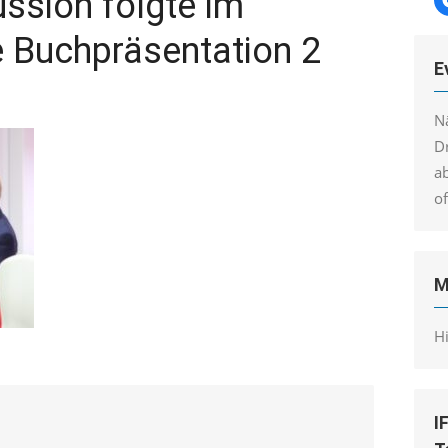
ssion folgte im
e Buchpräsentation 2
E
N
Dr
a
o
M
H
I