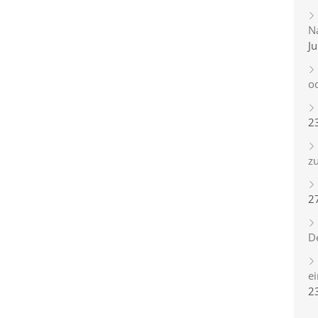
Na
Ju
o
2
zu
2
D
e
2