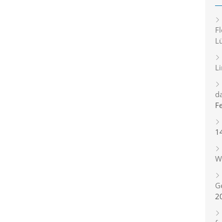
Fl
L
L
d
F
1
Wi
G
2