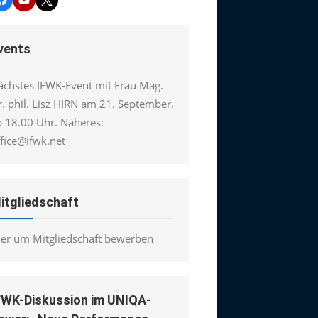
vents
ächstes IFWK-Event mit Frau Mag.
. phil. Lisz HIRN am 21. September,
b 18.00 Uhr. Näheres:
ffice@ifwk.net
itgliedschaft
ier um Mitgliedschaft bewerben
FWK-Diskussion im UNIQA-