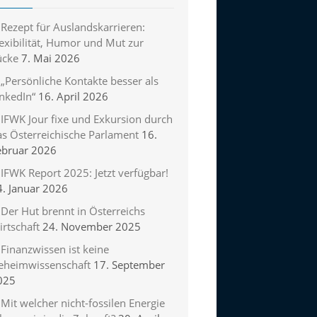
Rezept für Auslandskarrieren:
exibilität, Humor und Mut zur
ücke
7. Mai 2026
„Persönliche Kontakte besser als
inkedIn“
16. April 2026
IFWK Jour fixe und Exkursion durch
as Österreichische Parlament
16.
ebruar 2026
IFWK Report 2025: Jetzt verfügbar!
4. Januar 2026
Der Hut brennt in Österreichs
rtschaft
24. November 2025
Finanzwissen ist keine
eheimwissenschaft
17. September
025
Mit welcher nicht-fossilen Energie