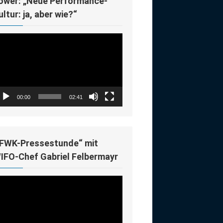
ower: „Neue Performance-
ultur: ja, aber wie?“
deo-
ayer
00:00
02:41
IFWK-Pressestunde“ mit
IFO-Chef Gabriel Felbermayr
deo-
ayer