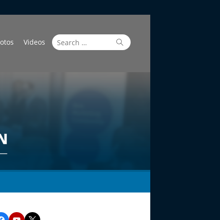
Search
Search
otos
Videos
for:
Facebook
YouTube
Twitter