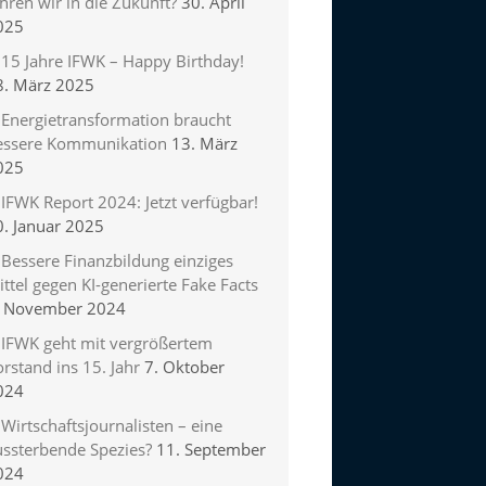
hren wir in die Zukunft?
30. April
025
15 Jahre IFWK – Happy Birthday!
8. März 2025
Energietransformation braucht
essere Kommunikation
13. März
025
IFWK Report 2024: Jetzt verfügbar!
0. Januar 2025
Bessere Finanzbildung einziges
ttel gegen KI-generierte Fake Facts
. November 2024
IFWK geht mit vergrößertem
rstand ins 15. Jahr
7. Oktober
024
Wirtschaftsjournalisten – eine
ussterbende Spezies?
11. September
024