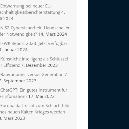
Entwarnung bei neuer EU-
chhaltigkeitsberichterstattung
4.
li 2024
NIS2 Cybersicherheit: Handschellen
der Notwendigkeit?
14. März 2024
IFWK Report 2023: Jetzt verfügbar!
3. Januar 2024
Künstliche Intelligenz als Schlüssel
r Effizienz
7. Dezember 2023
Babyboomer versus Generation Z
7. September 2023
ChatGPT: Ein gutes Instrument für
esinfomation?
17. Mai 2023
Europa darf nicht zum Schlachtfeld
ines neuen Kalten Krieges werden
3. März 2023