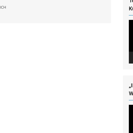
T
ICH
K
Vi
Pl
„
W
Vi
Pl