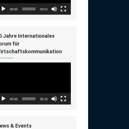
00:00
04:51
0 Jahre Internationales
orum für
irtschaftskommunikation
deo-
ayer
00:00
05:15
ews & Events