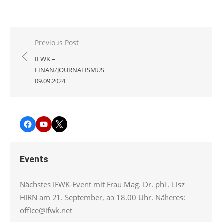
Beitragsnavigation
Previous Post
IFWK –
FINANZJOURNALISMUS
09.09.2024
Facebook
YouTube
Twitter
Events
Nächstes IFWK-Event mit Frau Mag. Dr. phil. Lisz
HIRN am 21. September, ab 18.00 Uhr. Näheres:
office@ifwk.net