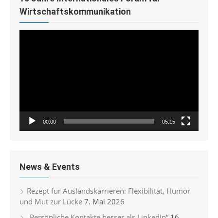
Wirtschaftskommunikation
Video-
Player
00:00
05:15
News & Events
Rezept für Auslandskarrieren: Flexibilität, Humor
und Mut zur Lücke
7. Mai 2026
„Persönliche Kontakte besser als LinkedIn“
16.