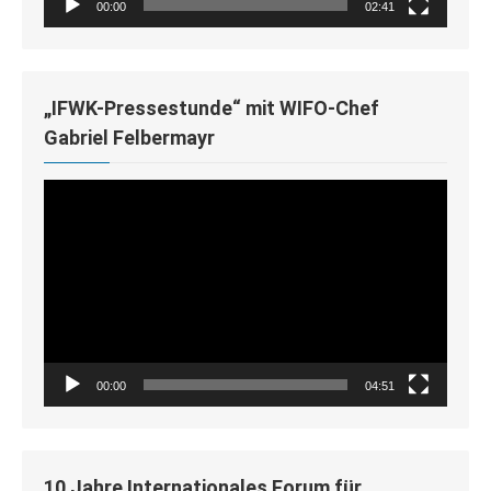
00:00
02:41
„IFWK-Pressestunde“ mit WIFO-Chef
Gabriel Felbermayr
Video-
Player
00:00
04:51
10 Jahre Internationales Forum für