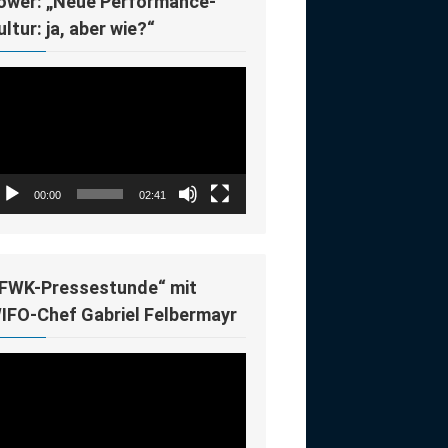
ower: „Neue Performance-
ultur: ja, aber wie?“
deo-
ayer
00:00
02:41
IFWK-Pressestunde“ mit
IFO-Chef Gabriel Felbermayr
deo-
ayer