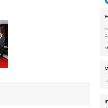
E
N
Dr
a
o
M
H
I