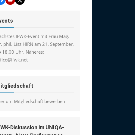
vents
ächstes IFWK-Event mit Frau Mag.
. phil. Lisz HIRN am 21. September,
b 18.00 Uhr. Näheres:
ffice@ifwk.net
itgliedschaft
ier um Mitgliedschaft bewerben
FWK-Diskussion im UNIQA-