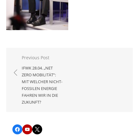
Beitragsnavigation
Previous Post
IFWK 28.04. „NET
ZERO MOBILITÄT“:
MIT WELCHER NICHT-
FOSSILEN ENERGIE
FAHREN WIR IN DIE
ZUKUNFT?
Facebook
YouTube
Twitter