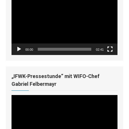
Player
00:00
02:41
„IFWK-Pressestunde“ mit WIFO-Chef
Gabriel Felbermayr
Video-
Player