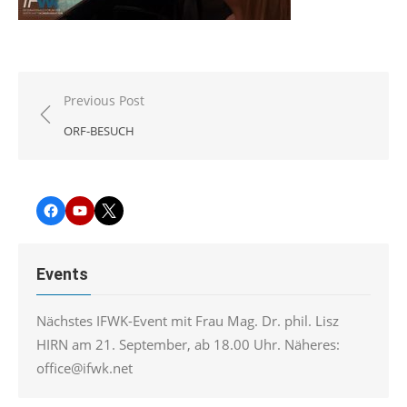
Beitragsnavigation
Previous Post
ORF-BESUCH
Facebook
YouTube
Twitter
Events
Nächstes IFWK-Event mit Frau Mag. Dr. phil. Lisz
HIRN am 21. September, ab 18.00 Uhr. Näheres:
office@ifwk.net