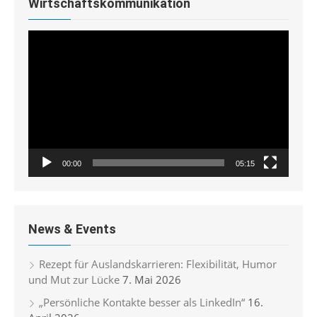
Wirtschaftskommunikation
Video-
Player
00:00
05:15
News & Events
Rezept für Auslandskarrieren: Flexibilität, Humor
und Mut zur Lücke
7. Mai 2026
„Persönliche Kontakte besser als LinkedIn“
16.