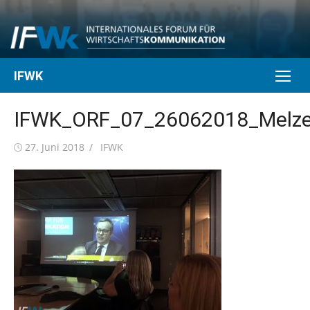
Skip
to
content
IFWK
IFWK_ORF_07_26062018_Melz
Posted
Author
27. Juni 2018
IFWK
on