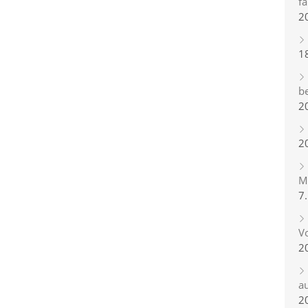
fa
2
1
b
2
2
Mi
7
Vo
2
a
2