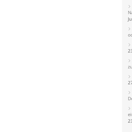
Na
Ju
o
2
zu
2
D
e
2