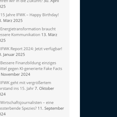
hren wir in die Zukunft?
30. April
025
15 Jahre IFWK – Happy Birthday!
8. März 2025
Energietransformation braucht
essere Kommunikation
13. März
025
IFWK Report 2024: Jetzt verfügbar!
0. Januar 2025
Bessere Finanzbildung einziges
ttel gegen KI-generierte Fake Facts
. November 2024
IFWK geht mit vergrößertem
rstand ins 15. Jahr
7. Oktober
024
Wirtschaftsjournalisten – eine
ussterbende Spezies?
11. September
024