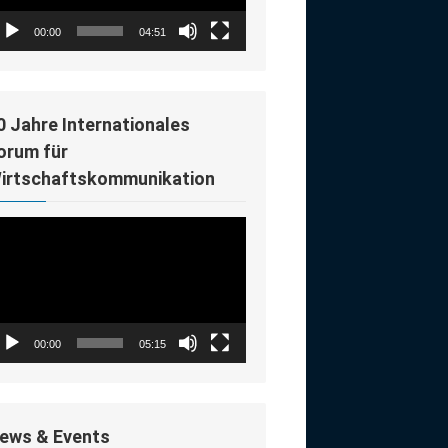
00:00
04:51
0 Jahre Internationales
orum für
irtschaftskommunikation
deo-
ayer
00:00
05:15
ews & Events