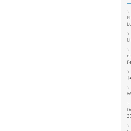
Fl
L
L
d
F
1
Wi
G
2