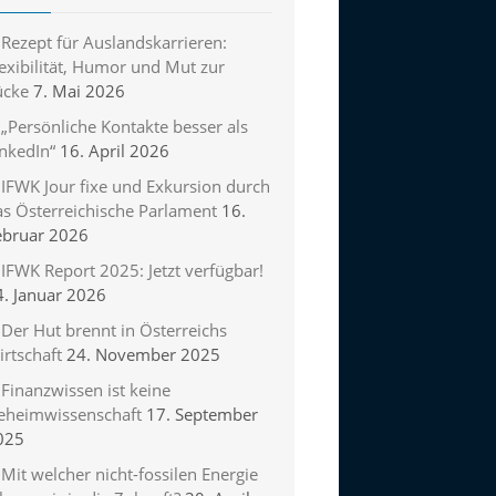
Rezept für Auslandskarrieren:
exibilität, Humor und Mut zur
ücke
7. Mai 2026
„Persönliche Kontakte besser als
inkedIn“
16. April 2026
IFWK Jour fixe und Exkursion durch
as Österreichische Parlament
16.
ebruar 2026
IFWK Report 2025: Jetzt verfügbar!
4. Januar 2026
Der Hut brennt in Österreichs
rtschaft
24. November 2025
Finanzwissen ist keine
eheimwissenschaft
17. September
025
Mit welcher nicht-fossilen Energie