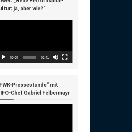
ower: „Neue Performance-
ultur: ja, aber wie?“
deo-
ayer
00:00
02:41
IFWK-Pressestunde“ mit
IFO-Chef Gabriel Felbermayr
deo-
ayer