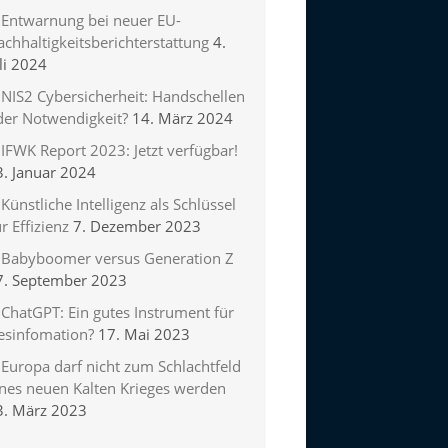
Entwarnung bei neuer EU-
chhaltigkeitsberichterstattung
4.
li 2024
NIS2 Cybersicherheit: Handschellen
der Notwendigkeit?
14. März 2024
IFWK Report 2023: Jetzt verfügbar!
3. Januar 2024
Künstliche Intelligenz als Schlüssel
r Effizienz
7. Dezember 2023
Babyboomer versus Generation Z
7. September 2023
ChatGPT: Ein gutes Instrument für
esinfomation?
17. Mai 2023
Europa darf nicht zum Schlachtfeld
ines neuen Kalten Krieges werden
3. März 2023