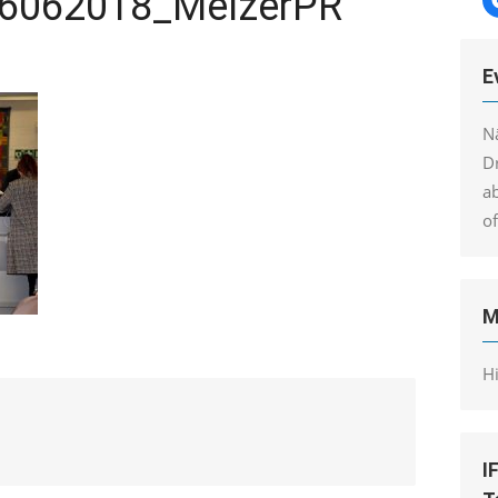
6062018_MelzerPR
E
N
Dr
a
o
M
H
I