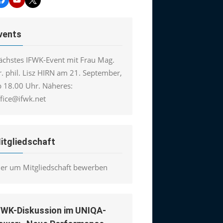
vents
ächstes IFWK-Event mit Frau Mag.
. phil. Lisz HIRN am 21. September,
b 18.00 Uhr. Näheres:
ffice@ifwk.net
itgliedschaft
ier um Mitgliedschaft bewerben
FWK-Diskussion im UNIQA-