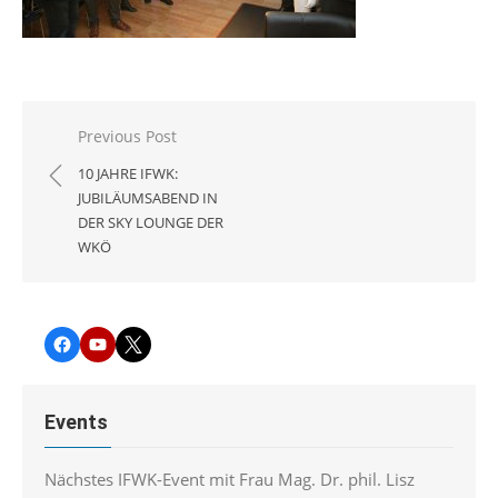
Beitragsnavigation
Previous Post
10 JAHRE IFWK:
JUBILÄUMSABEND IN
DER SKY LOUNGE DER
WKÖ
Facebook
YouTube
Twitter
Events
Nächstes IFWK-Event mit Frau Mag. Dr. phil. Lisz