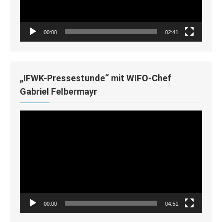
00:00
02:41
„IFWK-Pressestunde“ mit WIFO-Chef
Gabriel Felbermayr
Video-
Player
00:00
04:51