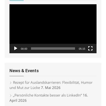
Video-
Player
00:00
05:15
News & Events
Rezept für Auslandskarrieren: Flexibilität, Humor
und Mut zur Lücke
7. Mai 2026
„Persönliche Kontakte besser als LinkedIn“
16.
April 2026