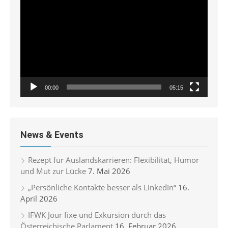
Player
00:00
05:15
News & Events
Rezept für Auslandskarrieren: Flexibilität, Humor
und Mut zur Lücke
7. Mai 2026
„Persönliche Kontakte besser als LinkedIn“
16.
April 2026
IFWK Jour fixe und Exkursion durch das
Österreichische Parlament
16. Februar 2026