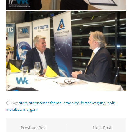
Tag:
auto
,
autonomes fahren
,
emobilty
,
fortbewegung
,
holz
,
mobiltät
,
morgan
Beitragsnavigation
Previous Post
Next Post