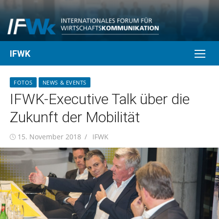
Skip
to
content
IFWK
FOTOS
NEWS & EVENTS
IFWK-Executive Talk über die
Zukunft der Mobilität
Posted
Author
15. November 2018
IFWK
on