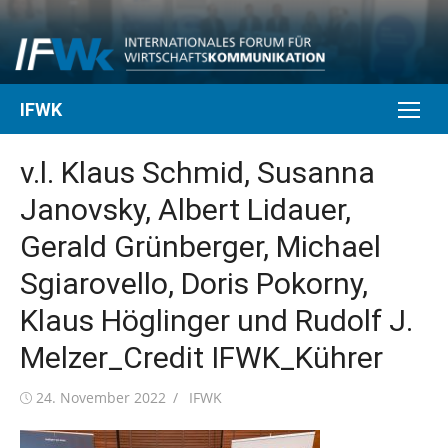
Skip
to
content
IFWK
v.l. Klaus Schmid, Susanna
Janovsky, Albert Lidauer,
Gerald Grünberger, Michael
Sgiarovello, Doris Pokorny,
Klaus Höglinger und Rudolf J.
Melzer_Credit IFWK_Kührer
Posted
Author
24. November 2022
IFWK
on