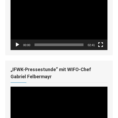
Player
00:00
02:41
„IFWK-Pressestunde“ mit WIFO-Chef
Gabriel Felbermayr
Video-
Player