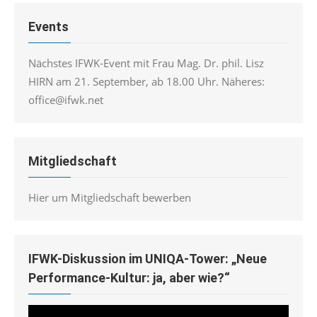
Events
Nächstes IFWK-Event mit Frau Mag. Dr. phil. Lisz
HIRN am 21. September, ab 18.00 Uhr. Näheres:
office@ifwk.net
Mitgliedschaft
Hier um Mitgliedschaft bewerben
IFWK-Diskussion im UNIQA-Tower: „Neue
Performance-Kultur: ja, aber wie?“
Video-