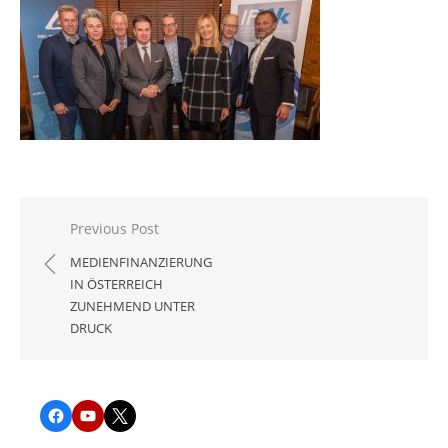
Beitragsnavigation
Previous Post
MEDIENFINANZIERUNG
IN ÖSTERREICH
ZUNEHMEND UNTER
DRUCK
Facebook
YouTube
Twitter