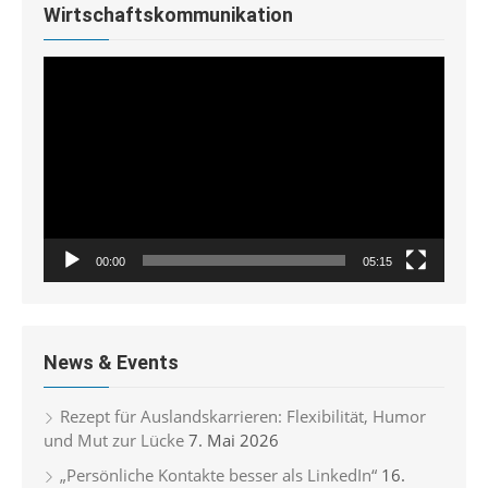
Wirtschaftskommunikation
Video-
Player
00:00
05:15
News & Events
Rezept für Auslandskarrieren: Flexibilität, Humor
und Mut zur Lücke
7. Mai 2026
„Persönliche Kontakte besser als LinkedIn“
16.