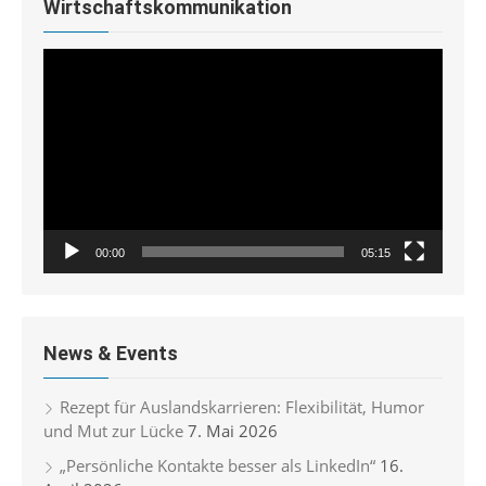
Wirtschaftskommunikation
Video-
Player
00:00
05:15
News & Events
Rezept für Auslandskarrieren: Flexibilität, Humor
und Mut zur Lücke
7. Mai 2026
„Persönliche Kontakte besser als LinkedIn“
16.