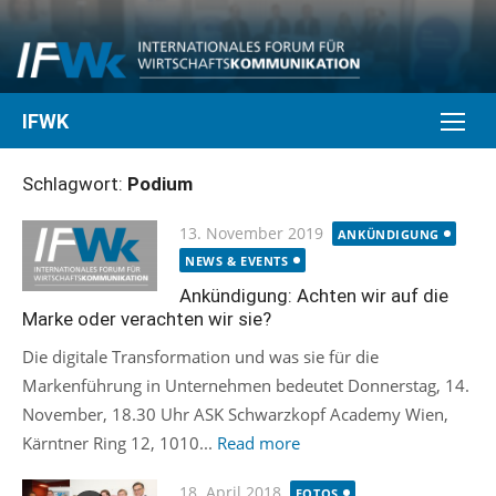
Skip
to
content
IFWK
Schlagwort:
Podium
Posted
13. November 2019
ANKÜNDIGUNG
on
NEWS & EVENTS
Ankündigung: Achten wir auf die
Marke oder verachten wir sie?
Die digitale Transformation und was sie für die
Markenführung in Unternehmen bedeutet Donnerstag, 14.
November, 18.30 Uhr ASK Schwarzkopf Academy Wien,
Kärntner Ring 12, 1010...
Read more
Posted
18. April 2018
FOTOS