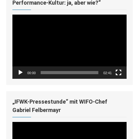
Performance-Kultur: ja, aber wie?“
Video-
Player
00:00
02:41
„IFWK-Pressestunde“ mit WIFO-Chef
Gabriel Felbermayr
Video-
Player