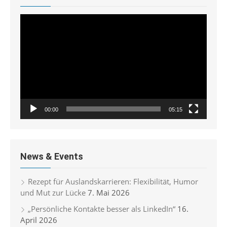
Video-
Player
00:00
05:15
News & Events
Rezept für Auslandskarrieren: Flexibilität, Humor
und Mut zur Lücke
7. Mai 2026
„Persönliche Kontakte besser als LinkedIn“
16.
April 2026