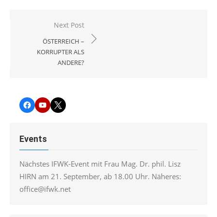
Beitragsnavigation
Next Post
ÖSTERREICH –
KORRUPTER ALS
ANDERE?
Facebook
YouTube
Twitter
Events
Nächstes IFWK-Event mit Frau Mag. Dr. phil. Lisz
HIRN am 21. September, ab 18.00 Uhr. Näheres:
office@ifwk.net